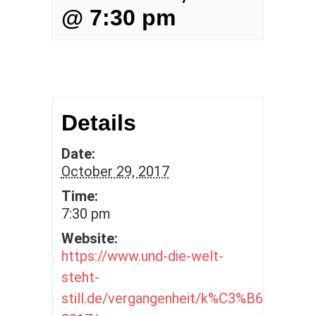
@ 7:30 pm
+ GOOGLE CALENDAR
+ ICAL EXPORT
Details
Date:
October 29, 2017
Time:
7:30 pm
Website:
https://www.und-die-welt-
steht-
still.de/vergangenheit/k%C3%B6ln-