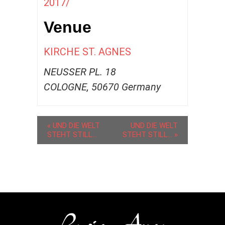
2017/
Venue
KIRCHE ST. AGNES
NEUSSER PL. 18
COLOGNE
,
50670
Germany
«
UND DIE WELT
UND DIE WELT
STEHT STILL…
STEHT STILL…
»